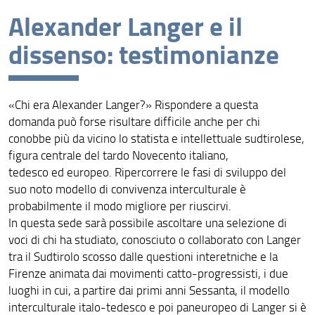
Alexander Langer e il
Pubblicazioni
dissenso: testimonianze
Progetto Langer
Catalogazione del complesso di fondi Magris-Madieri
«Chi era Alexander Langer?» Rispondere a questa
domanda può forse risultare difficile anche per chi
conobbe più da vicino lo statista e intellettuale sudtirolese,
figura centrale del tardo Novecento italiano,
tedesco ed europeo. Ripercorrere le fasi di sviluppo del
suo noto modello di convivenza interculturale è
probabilmente il modo migliore per riuscirvi.
In questa sede sarà possibile ascoltare una selezione di
voci di chi ha studiato, conosciuto o collaborato con Langer
tra il Sudtirolo scosso dalle questioni interetniche e la
Firenze animata dai movimenti catto-progressisti, i due
luoghi in cui, a partire dai primi anni Sessanta, il modello
interculturale italo-tedesco e poi paneuropeo di Langer si è